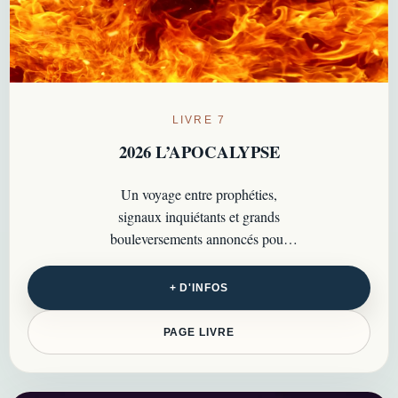
LIVRE 7
2026 L’APOCALYPSE
Un voyage entre prophéties,
signaux inquiétants et grands
bouleversements annoncés pour
2026, à la croisée des visions de
Nostradamus et Baba Vanga…
+ D'INFOS
PAGE LIVRE