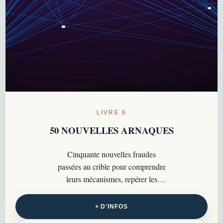
LIVRE 6
50 NOUVELLES ARNAQUES
Cinquante nouvelles fraudes
passées au crible pour comprendre
leurs mécanismes, repérer les
signaux d’alerte et adopter les bons
réflexes au quotidien…
+ D'INFOS