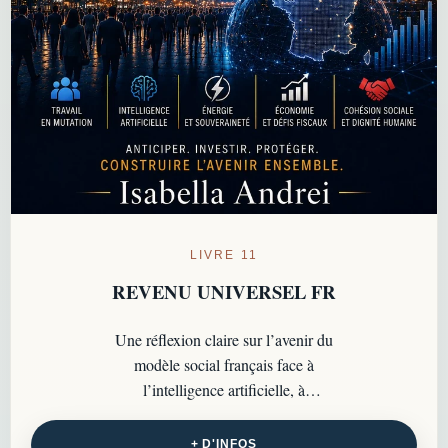
LIVRE 11
REVENU UNIVERSEL FR
Une réflexion claire sur l’avenir du
modèle social français face à
l’intelligence artificielle, à
l’automatisation, à la dette, à
l’énergie et au retour du débat sur
+ D'INFOS