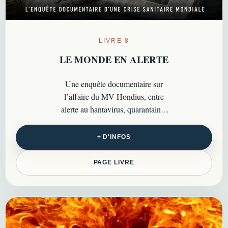
LIVRE 8
LE MONDE EN ALERTE
Une enquête documentaire sur
l’affaire du MV Hondius, entre
alerte au hantavirus, quarantaines
internationales, peur sanitaire et
monde post-COVID…
+ D'INFOS
PAGE LIVRE