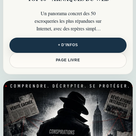
Un panorama concret des 50
escroqueries les plus répandues sur
Internet, avec des repères simples
pour les reconnaître, les éviter et
mieux s’en protéger…
+ D'INFOS
PAGE LIVRE