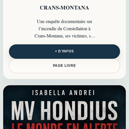
CRANS-MONTANA
Une enquête documentaire sur
l’incendie du Constellation à
Crans-Montana, ses victimes, ses
défaillances et les questions de
responsabilité qu’il soulève.
+ D'INFOS
PAGE LIVRE