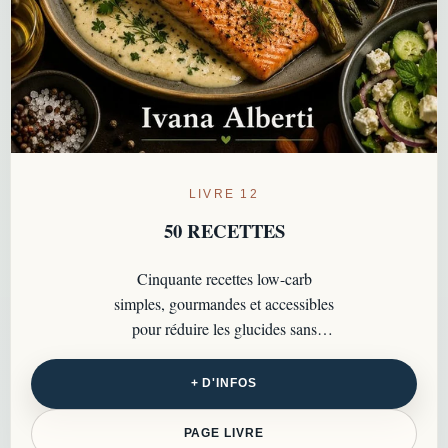
LIVRE 12
50 RECETTES
Cinquante recettes low-carb
simples, gourmandes et accessibles
pour réduire les glucides sans
renoncer au plaisir de cuisiner au
quotidien.
+ D'INFOS
PAGE LIVRE