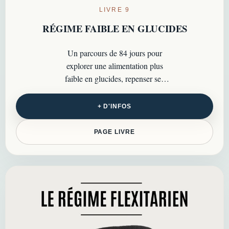
LIVRE 9
RÉGIME FAIBLE EN GLUCIDES
Un parcours de 84 jours pour
explorer une alimentation plus
faible en glucides, repenser ses
menus et avancer pas à pas vers de
nouvelles habitudes…
+ D'INFOS
PAGE LIVRE