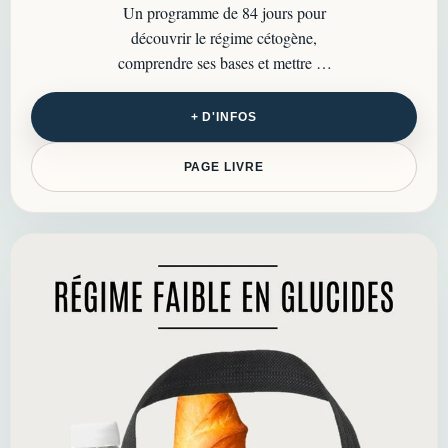
Un programme de 84 jours pour
découvrir le régime cétogène,
comprendre ses bases et mettre en
place des repas adaptés sans se
compliquer la vie…
+ D'INFOS
PAGE LIVRE