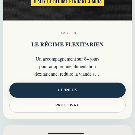
LIVRE 8
LE RÉGIME FLEXITARIEN
Un accompagnement sur 84 jours
pour adopter une alimentation
flexitarienne, réduire la viande sans
frustration et retrouver un équilibre
durable…
+ D'INFOS
PAGE LIVRE