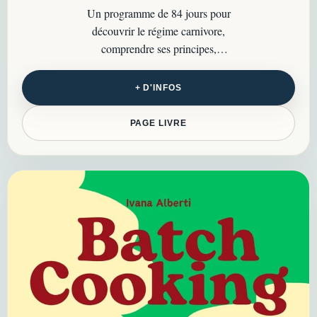
Un programme de 84 jours pour
découvrir le régime carnivore,
comprendre ses principes,
organiser ses repas et tester cette
approche de façon structurée…
+ D'INFOS
PAGE LIVRE