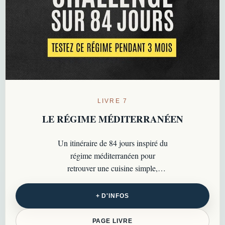
LIVRE 7
LE RÉGIME MÉDITERRANÉEN
Un itinéraire de 84 jours inspiré du
régime méditerranéen pour
retrouver une cuisine simple,
colorée, savoureuse et riche en
bons repères…
+ D'INFOS
PAGE LIVRE