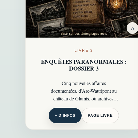
⌕
LIVRE 3
ENQUÊTES PARANORMALES :
DOSSIER 3
Cinq nouvelles affaires
documentées, d’Arc-Wattripont au
château de Glamis, où archives,
témoins officiels et zones grises
résistent encore aux explications
+ D'INFOS
PAGE LIVRE
rationnelles.