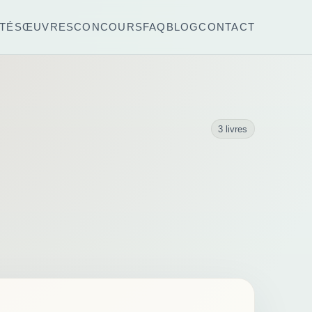
TÉS
ŒUVRES
CONCOURS
FAQ
BLOG
CONTACT
3 livres