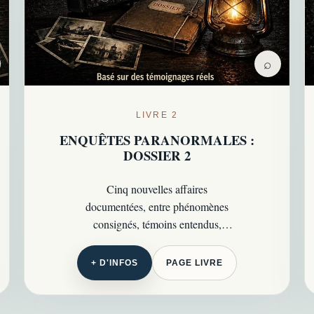
⌕
LIVRE 2
ENQUÊTES PARANORMALES :
DOSSIER 2
Cinq nouvelles affaires
documentées, entre phénomènes
consignés, témoins entendus,
enquêtes poussées à leurs limites et
zones d’incertitude persistantes.
+ D'INFOS
PAGE LIVRE