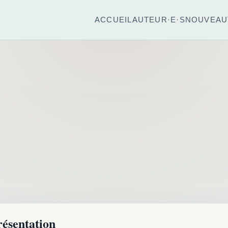
ACCUEIL
AUTEUR·E·S
NOUVEAU
résentation