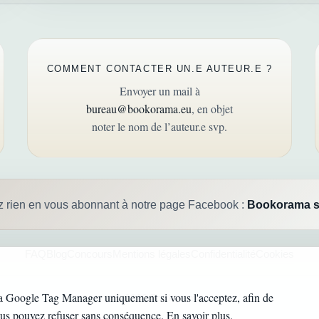
COMMENT CONTACTER UN.E AUTEUR.E ?
Envoyer un mail à
bureau@bookorama.eu
, en objet
noter le nom de l’auteur.e svp.
z rien en vous abonnant à notre page Facebook :
Bookorama s
FAQ
Blog
Concours
Mentions légales
Confidentialité
Cookies
a Google Tag Manager uniquement si vous l'acceptez, afin de
©
2026
Bookorama.
ous pouvez refuser sans conséquence.
En savoir plus
.