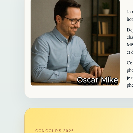
Je 
hor
Dep
châ
Mêm
et 
Ce 
phé
je 
phé
CONCOURS 2026