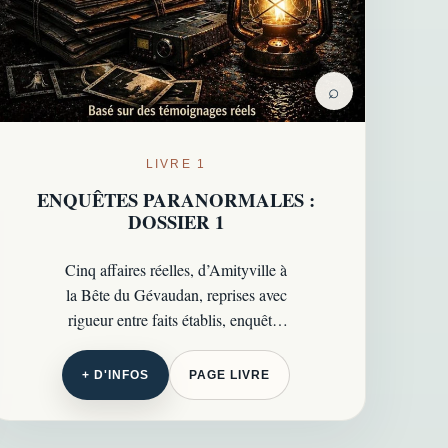
⌕
LIVRE 1
ENQUÊTES PARANORMALES :
DOSSIER 1
Cinq affaires réelles, d’Amityville à
la Bête du Gévaudan, reprises avec
rigueur entre faits établis, enquêtes
officielles et zones d’ombre
persistantes…
+ D'INFOS
PAGE LIVRE