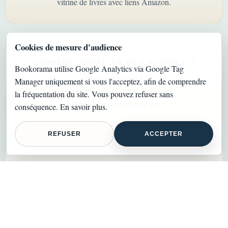
vitrine de livres avec liens Amazon.
Cookies de mesure d'audience
COMMENT CONTACTER UN.E AUTEUR.E ?
Bookorama utilise Google Analytics via Google Tag
Envoyer un mail à
Manager uniquement si vous l'acceptez, afin de comprendre
bureau@bookorama.eu
, en objet
la fréquentation du site. Vous pouvez refuser sans
noter le nom de l’auteur.e svp.
conséquence.
En savoir plus
.
REFUSER
ACCEPTER
CERCLE D’AUTEUR.E.S
FIRST AGENCY LTD
CN 05260548