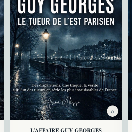
⌕
L’AFFAIRE GUY GEORGES