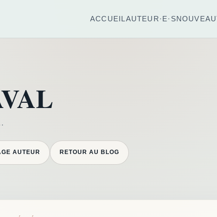
ACCUEIL
AUTEUR·E·S
NOUVEAU
AVAL
s…
AGE AUTEUR
RETOUR AU BLOG