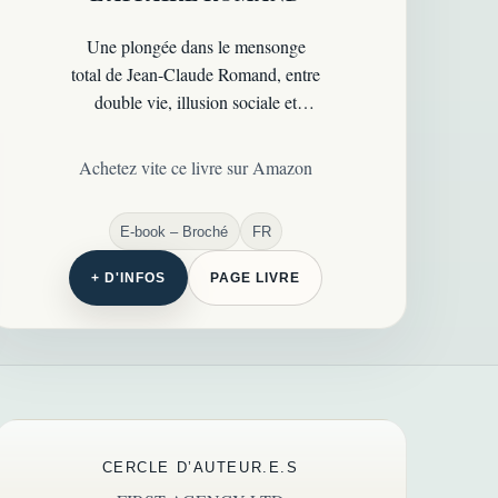
Une plongée dans le mensonge
total de Jean-Claude Romand, entre
double vie, illusion sociale et
effondrement final d’un des
dossiers psychologiques les plus
Achetez vite ce livre sur Amazon
troublants de France…
E-book – Broché
FR
+ D'INFOS
PAGE LIVRE
CERCLE D’AUTEUR.E.S