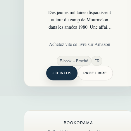
Des jeunes militaires disparaissent
autour du camp de Mourmelon
dans les années 1980. Une affaire
troublante, marquée par les
silences, les similitudes et les failles
Achetez vite ce livre sur Amazon
d’enquête…
E-book – Broché
FR
+ D'INFOS
PAGE LIVRE
BOOKORAMA