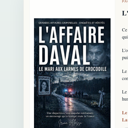
PA
L
Ce 
qui
L’o
pui
Le 
com
Le 
hum
Le 
La 