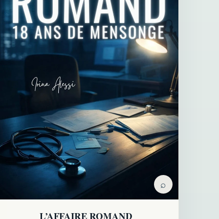
⌕
L’AFFAIRE ROMAND