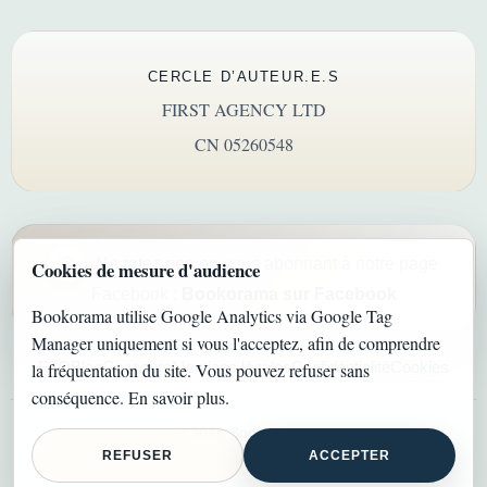
CERCLE D’AUTEUR.E.S
FIRST AGENCY LTD
CN 05260548
Ne ratez rien en vous abonnant à notre page
Cookies de mesure d'audience
Facebook :
Bookorama sur Facebook
Bookorama utilise Google Analytics via Google Tag
Manager uniquement si vous l'acceptez, afin de comprendre
FAQ
Blog
Concours
Mentions légales
Confidentialité
Cookies
la fréquentation du site. Vous pouvez refuser sans
conséquence.
En savoir plus
.
©
2026
Bookorama.
REFUSER
ACCEPTER