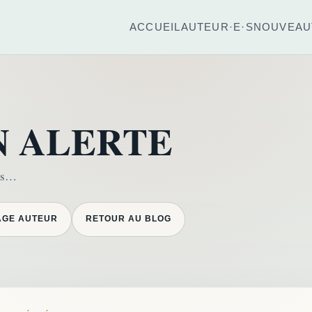
ACCUEIL
AUTEUR·E·S
NOUVEAU
N ALERTE
ins…
AGE AUTEUR
RETOUR AU BLOG