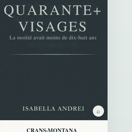
⌕
CRANS-MONTANA