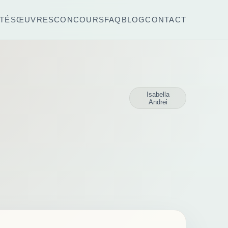
TÉS
ŒUVRES
CONCOURS
FAQ
BLOG
CONTACT
Isabella
Andrei