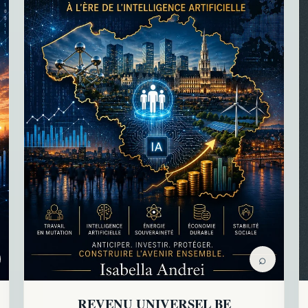
⌕
REVENU UNIVERSEL BE