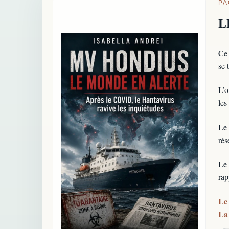
PA
L
Ce 
se 
L’o
les
Le 
rés
Le 
rap
Le 
La 