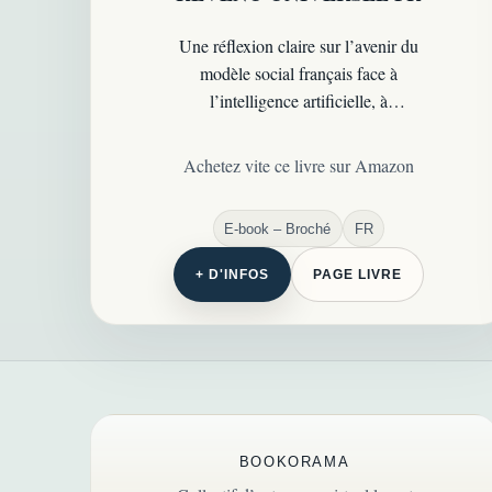
Une réflexion claire sur l’avenir du
modèle social français face à
l’intelligence artificielle, à
l’automatisation, à la dette, à
l’énergie et au retour du débat sur
Achetez vite ce livre sur Amazon
le revenu universel.
E-book – Broché
FR
+ D'INFOS
PAGE LIVRE
BOOKORAMA